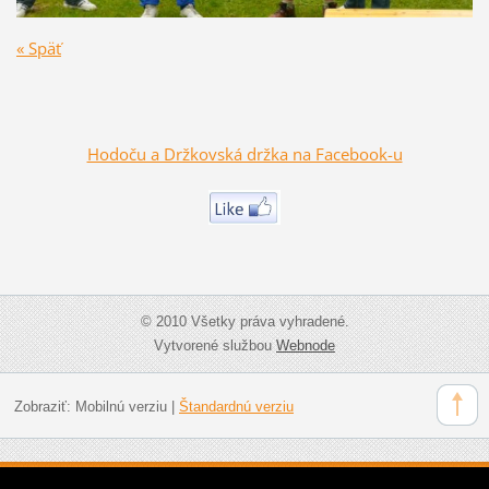
« Späť
Hodoču a Držkovská držka na Facebook-u
© 2010 Všetky práva vyhradené.
Vytvorené službou
Webnode
Zobraziť:
Mobilnú verziu
|
Štandardnú verziu