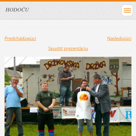
HODOČU
Predchádzajúci
Nasledujúci
Spustiť prezentáciu