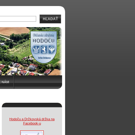
HĽADAŤ
E NÁM
Hodoču a Držkovská držka na
Facebook-u