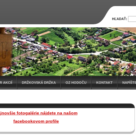
HĽADAŤ:
 AKCIÍ
DRŽKOVSKÁ DRŽKA
OZ HODOČU
KONTAKT
NAPÍŠT
jnovšie fotogalérie nájdete na našom
facebookovom profile