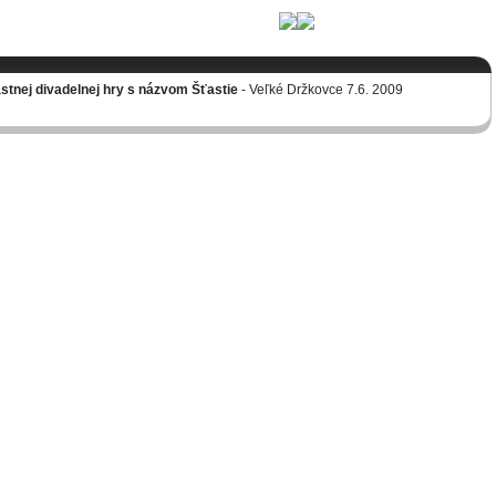
lastnej divadelnej hry s názvom Šťastie
- Veľké Držkovce 7.6. 2009