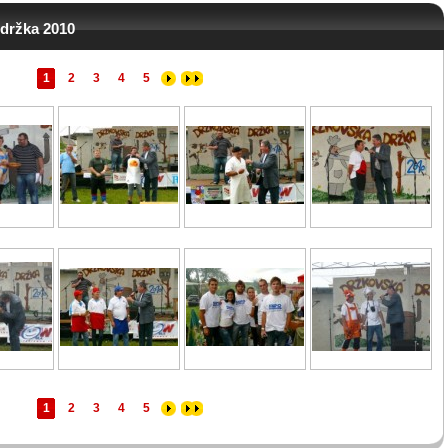
 držka 2010
1
2
3
4
5
1
2
3
4
5