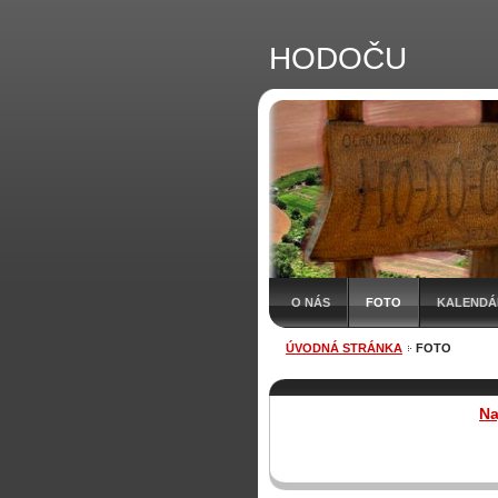
HODOČU
O NÁS
FOTO
KALENDÁR
ÚVODNÁ STRÁNKA
FOTO
Na