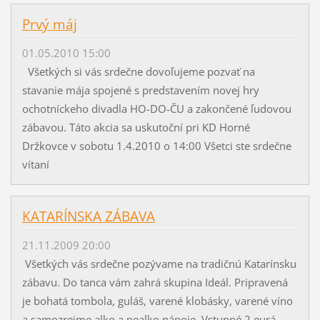
Prvý máj
01.05.2010 15:00
Všetkých si vás srdečne dovoľujeme pozvať na
stavanie mája spojené s predstavením novej hry
ochotníckeho divadla HO-DO-ČU a zakončené ľudovou
zábavou. Táto akcia sa uskutoční pri KD Horné
Držkovce v sobotu 1.4.2010 o 14:00 Všetci ste srdečne
vítaní
KATARÍNSKA ZÁBAVA
21.11.2009 20:00
Všetkých vás srdečne pozývame na tradičnú Katarínsku
zábavu. Do tanca vám zahrá skupina Ideál. Pripravená
je bohatá tombola, guláš, varené klobásky, varené víno
a samozrejme alko a nealko nápoje. Vstupné 2 eurá