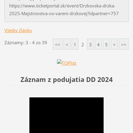
https://www.ticketportal.sk/event/Drzkovska-drzka-
2025-Majstrovstva-vo-vareni-drzkovej?idpartner=757
Všetky články
Záznamy: 3 - 4 zo 39
<<
<
1
2
3
4
5
>
>>
Záznam z podujatia DD 2024