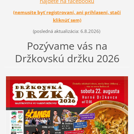
nájdete na facebooku
(nemusíte byť registrovaní, ani prihlasení, stačí
kliknúť sem)
(posledná aktualizácia: 6.8.2026)
Pozývame vás na
Držkovskú držku 2026