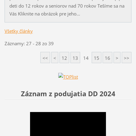
deti do 12 rokov a seniorov nad 70 rokov Tešíme sa na
Vás Kliknite na obrázok pre jeho...
Všetky články
Záznamy: 27 - 28 zo 39
<<
<
12
13
14
15
16
>
>>
Záznam z podujatia DD 2024