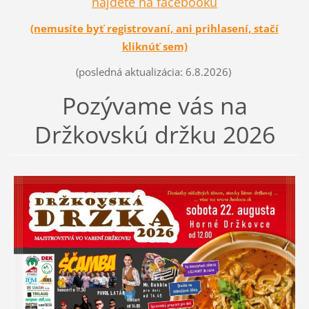
nájdete na facebooku
(nemusíte byť registrovaní, ani prihlasení, stačí
kliknúť sem)
(posledná aktualizácia: 6.8.2026)
Pozývame vás na
Držkovskú držku 2026