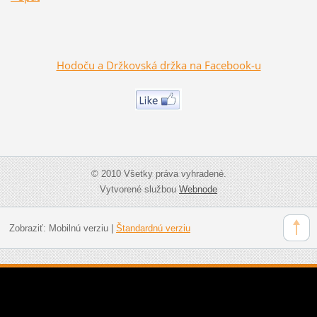
Hodoču a Držkovská držka na Facebook-u
© 2010 Všetky práva vyhradené.
Vytvorené službou
Webnode
Zobraziť:
Mobilnú verziu
|
Štandardnú verziu