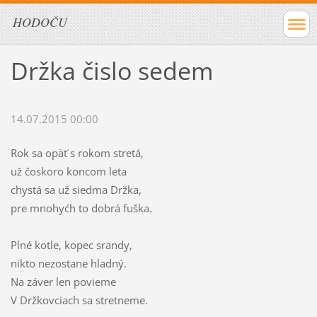
HODOČU
Držka čislo sedem
14.07.2015 00:00
Rok sa opäť s rokom stretá,
už čoskoro koncom leta
chystá sa už siedma Držka,
pre mnohyćh to dobrá fuška.
Plné kotle, kopec srandy,
nikto nezostane hladný.
Na záver len povieme
V Držkovciach sa stretneme.