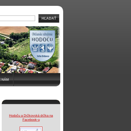
HĽADAŤ
E NÁM
Hodoču a Držkovská držka na
Facebook-u