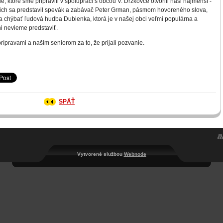
e, ktoré sme pripravili v spolupráci s obcou V. Držkovce otvorili naši najmenší -
o nich sa predstavil spevák a zabávač Peter Grman, pásmom hovoreného slova,
a chýbať ľudová hudba Dubienka, ktorá je v našej obci veľmi populárna a
ni nevieme predstaviť.
rípravami a našim seniorom za to, že prijali pozvanie.
SPÄŤ
Vytvorené službou
Webnode