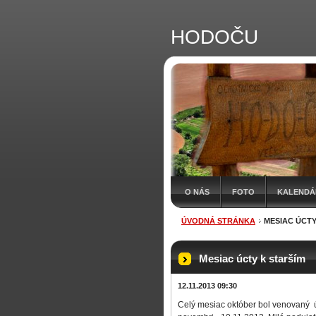
HODOČU
O NÁS
FOTO
KALENDÁR
ÚVODNÁ STRÁNKA
MESIAC ÚCTY
Mesiac úcty k starším
12.11.2013 09:30
Celý mesiac október bol venovaný úc