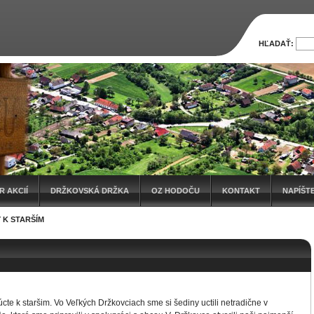
HĽADAŤ:
 AKCIÍ
DRŽKOVSKÁ DRŽKA
OZ HODOČU
KONTAKT
NAPÍŠT
 K STARŠÍM
te k staršim. Vo Veľkých Držkovciach sme si šediny uctili netradične v