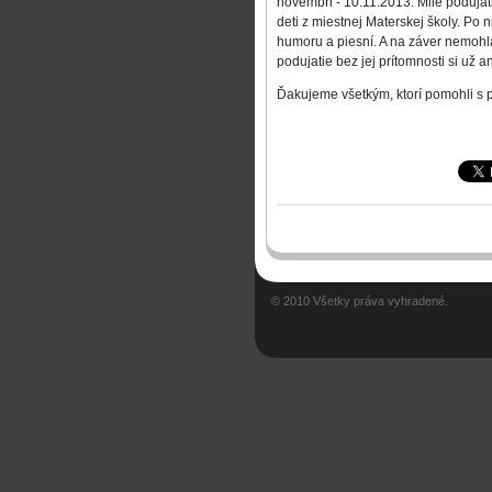
novembri - 10.11.2013. Milé podujati
deti z miestnej Materskej školy. P
humoru a piesní. A na záver nemohl
podujatie bez jej prítomnosti si už a
Ďakujeme všetkým, ktorí pomohli s p
© 2010 Všetky práva vyhradené.