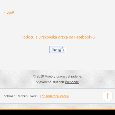
« Späť
Hodoču a Držkovská držka na Facebook-u
© 2010 Všetky práva vyhradené.
Vytvorené službou
Webnode
Zobraziť:
Mobilnú verziu
|
Štandardnú verziu