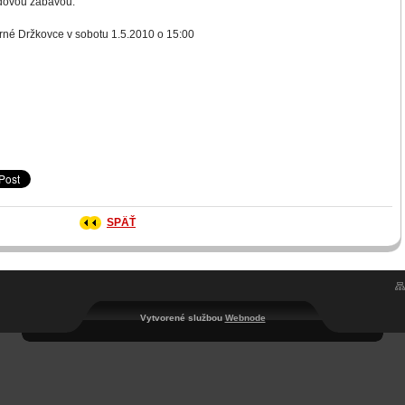
dovou zábavou.
rné Držkovce v sobotu 1.5.2010 o 15:00
SPÄŤ
Vytvorené službou
Webnode