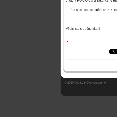
divadla HO-DO-ČU a zakončené ľu
Táto akcia sa uskutoční pri KD Ho
Všetci ste srdečne vítaní
© 2010 Všetky práva vyhradené.