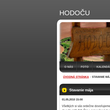
HODOČU
O NÁS
FOTO
KALENDÁR
ÚVODNÁ STRÁNKA
STAVANIE MÁ
Stavanie mája
01.05.2010 15:00
Všetkých si vás srdečne dovoľujeme