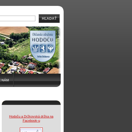
HĽADAŤ
E NÁM
Hodoču a Držkovská držka na
Facebook-u