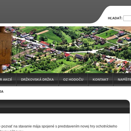
HĽADAŤ:
 AKCIÍ
DRŽKOVSKÁ DRŽKA
OZ HODOČU
KONTAKT
NAPÍŠT
JA
 pozvať na stavanie mája spojené s predstavením novej hry ochotníckeho