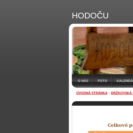
HODOČU
O NÁS
FOTO
KALENDÁR
ÚVODNÁ STRÁNKA
DRŽKOVSKÁ