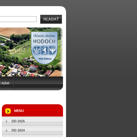
HĽADAŤ
E NÁM
MENU
DD 2025
DD 2024