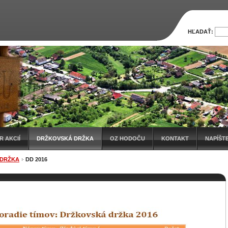
HĽADAŤ:
 AKCIÍ
DRŽKOVSKÁ DRŽKA
OZ HODOČU
KONTAKT
NAPÍŠT
 DRŽKA
DD 2016